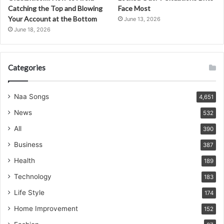
Catching the Top and Blowing
Face Most
Your Account at the Bottom
June 13, 2026
June 18, 2026
Categories
Naa Songs
4,651
News
532
All
390
Business
387
Health
189
Technology
183
Life Style
174
Home Improvement
152