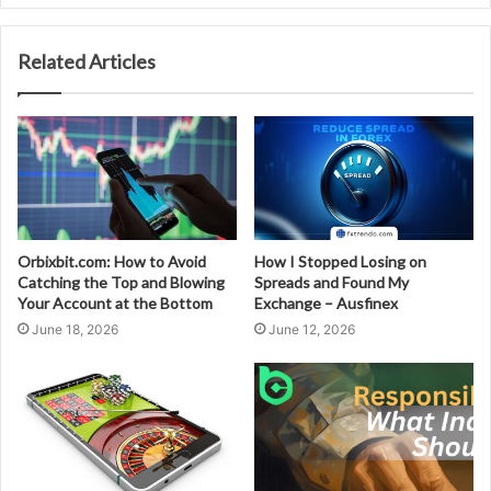
Related Articles
Orbixbit.com: How to Avoid
How I Stopped Losing on
Catching the Top and Blowing
Spreads and Found My
Your Account at the Bottom
Exchange – Ausfinex
June 18, 2026
June 12, 2026