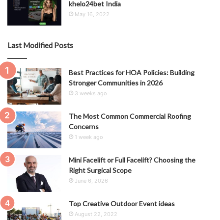
khelo24bet India
May 16, 2022
Last Modified Posts
Best Practices for HOA Policies: Building
Stronger Communities in 2026
3 weeks ago
The Most Common Commercial Roofing
Concerns
1 week ago
Mini Facelift or Full Facelift? Choosing the
Right Surgical Scope
June 6, 2026
Top Creative Outdoor Event ideas
August 22, 2022