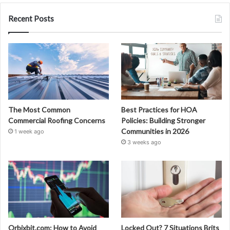
Recent Posts
The Most Common
Best Practices for HOA
Commercial Roofing Concerns
Policies: Building Stronger
Communities in 2026
1 week ago
3 weeks ago
Orbixbit.com: How to Avoid
Locked Out? 7 Situations Brits