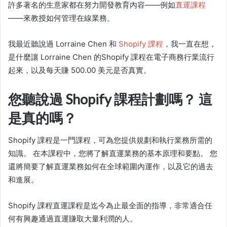
許多著名的
生意家
都在努力開發教育內容——例如
直運
課程
——來教授如何管理在線業務。
我最近聽說過 Lorraine Chen 和
Shopify 課程
，我一直在想，
是什麼讓 Lorraine Chen 的
Shopify 課程
在電子商務行業流行
起來，以及每天賺 500.00 美元是否真實。
您聽說過 Shopify 課程計劃嗎？ 這
是真的嗎？
Shopify 課程
是一門課程，可為您提供規劃和執行業務所需的
知識。 在本課程中，您將了解
直運
業務的基本原理和要點。 您
還將簡要了解
直運
業務如何在全球範圍內運作，以及它的過去
和進展。
Shopify 課程
直運課程是迄今為止最全面的指導，非常適合任
何有興趣通過直運賺取大量利潤的人。